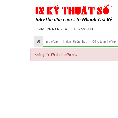
DIGITAL PRINTING Co., LTD - Since 2006
In thẻ Vip
In danh thiếp nhựa
Công ty in thẻ Vip
Không t?n t?i danh m?c này.