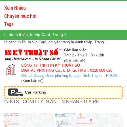
Xem Nhiều
Chuyên mục hot
Tags
In danh thiếp, In Vip Card, Trang 1
In danh thiếp, In Vip Card, chuyên trang In danh thiếp, Trang 1
Giờ làm việc
Thứ 2 - Thứ 7 : 8h - 19h
(Chủ nhật nghỉ)
CÔNG TY TNHH IN KỸ THUẬT SỐ
DIGITAL PRINTING Co., LTD
Tax / MST: 0310 989 626
365 Lê Quang Định, phường 5, quận Bình Thạnh, TPHCM
(Xem bản đồ)
Car Parking
IN KTS - CÔNG TY IN ẤN - IN NHANH GIÁ RẺ