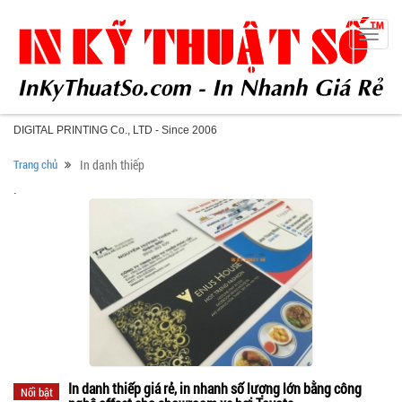
Toggle
naviga
DIGITAL PRINTING Co., LTD - Since 2006
Trang chủ
In danh thiếp
.
In danh thiếp giá rẻ, in nhanh số lượng lớn bằng công
Nổi bật