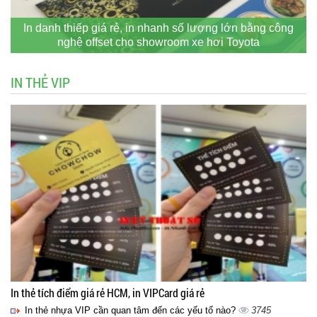
In danh thiếp giá rẻ, in nhanh số lượng lớn bằng công
nghệ offset cho showroom xe hơi Toyota
IN THẺ VIP
In thẻ tích điểm giá rẻ HCM, in VIPCard giá rẻ
In thẻ nhựa VIP cần quan tâm đến các yếu tố nào?
3745