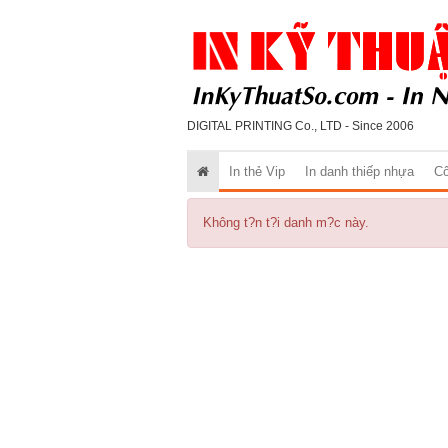
DIGITAL PRINTING Co., LTD - Since 2006
In thẻ Vip
In danh thiếp nhựa
Cô
Không t?n t?i danh m?c này.