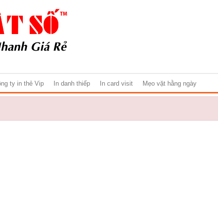
ng ty in thẻ Vip
In danh thiếp
In card visit
Mẹo vặt hằng ngày