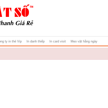
ng ty in thẻ Vip
In danh thiếp
In card visit
Mẹo vặt hằng ngày