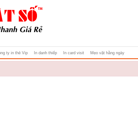
ng ty in thẻ Vip
In danh thiếp
In card visit
Mẹo vặt hằng ngày