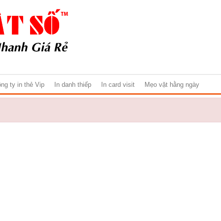
ng ty in thẻ Vip
In danh thiếp
In card visit
Mẹo vặt hằng ngày