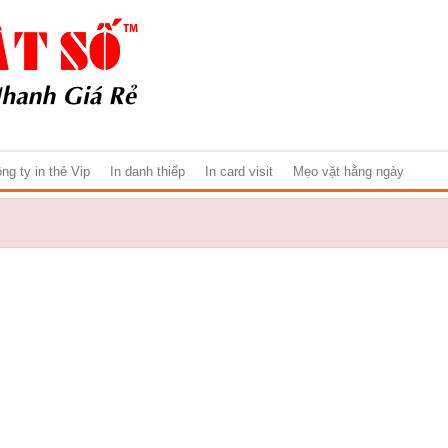
ng ty in thẻ Vip
In danh thiếp
In card visit
Mẹo vặt hằng ngày