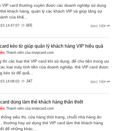
ẻ VIP card thường xuyên được các doanh nghiệp sử dụng
 thẻ khách hàng, quản lý các khách VIP và giúp tăng sự
hành của kh&...
905
015 14:47:07
ĐỌC TIẾP
 card kéo từ giúp quản lý khách hàng VIP hiệu quả
iện
, Thành viên của invipcard.com
thì các loại thẻ VIP card khi sử dụng, để cho tiện trong ưu
 các loại máy tính tiền của doanh nghiệp, thẻ VIP card được
g kéo từ để qu&...
347
015 14:06:02
ĐỌC TIẾP
 card dùng làm thẻ khách hàng thân thiết
iện
, Thành viên của invipcard.com
thống siêu thị, cửa hàng thời trang, chuỗi nhà hàng ăn
 thường hay sử dụng thẻ VIP card làm thẻ khách hàng
iết để những khác...