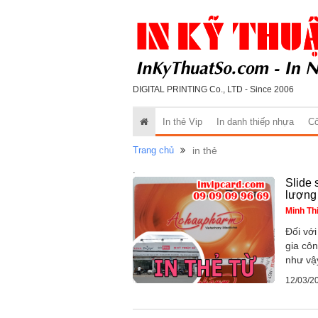
DIGITAL PRINTING Co., LTD - Since 2006
In thẻ Vip
In danh thiếp nhựa
Cô
Trang chủ
in thẻ
.
Slide 
lượng
Minh Th
Đối với
gia côn
như vậy
12/03/2