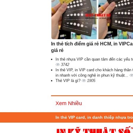
In thẻ tích điểm giá rẻ HCM, in VIPC
giá rẻ
In thẻ nhựa VIP cần quan tâm đến các yếu t
3742
In thẻ VIP, in VIP card cho khách hàng thân t
in nhanh với công nghệ in phun kỹ thuật...
Thẻ VIP là gì?
1905
Xem Nhiều
In thẻ VIP card, in danh thiếp nhựa tr