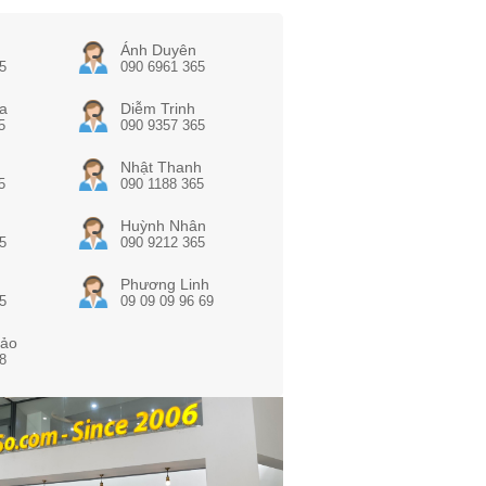
Ánh Duyên
5
090 6961 365
a
Diễm Trinh
5
090 9357 365
Nhật Thanh
5
090 1188 365
Huỳnh Nhân
5
090 9212 365
Phương Linh
5
09 09 09 96 69
ảo
8