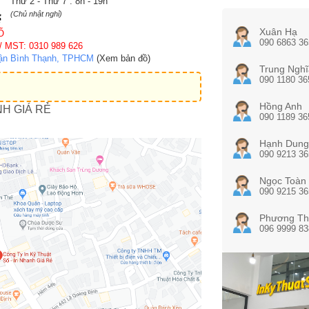
Thứ 2 - Thứ 7 : 8h - 19h
(Chủ nhật nghỉ)
Xuân Hạ
Ố
090 6863 36
/ MST: 0310 989 626
uận Bình Thạnh, TPHCM
(Xem bản đồ)
Trung Nghĩ
090 1180 36
Hồng Anh
NH GIÁ RẺ
090 1189 36
Hạnh Dung
090 9213 36
Ngọc Toàn
090 9215 36
Phương Th
096 9999 83