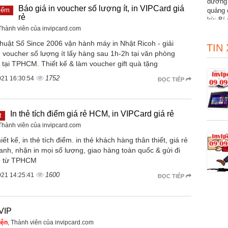
Báo giá in voucher số lượng ít, in VIPCard giá
iểm
rẻ
 Thành viên của invipcard.com
huật Số Since 2006 vận hành máy in Nhật Ricoh - giải
TIN
 voucher số lượng ít lấy hàng sau 1h-2h tại văn phòng
 tại TPHCM. Thiết kế & làm voucher gift quà tặng
1752
021 16:30:54
ĐỌC TIẾP
In thẻ tích điểm giá rẻ HCM, in VIPCard giá rẻ
t
 Thành viên của invipcard.com
iết kế, in thẻ tích điểm. in thẻ khách hàng thân thiết, giá rẻ
anh, nhận in mọi số lượng, giao hàng toàn quốc & gửi đi
ể từ TPHCM
1600
021 14:25:41
ĐỌC TIẾP
 VIP
iện
, Thành viên của invipcard.com