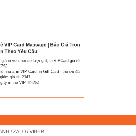
hẻ VIP Card Massage | Báo Giá Trọn
 In Theo Yêu Cầu
 giá in voucher số lượng ít, in VIPCard giá rẻ
1752
hẻ nhựa, in VIP Card, in Gift Card - thẻ ưu đãi -
 giảm giá
2043
g ty in thẻ VIP
852
NH / ZALO / VIBER