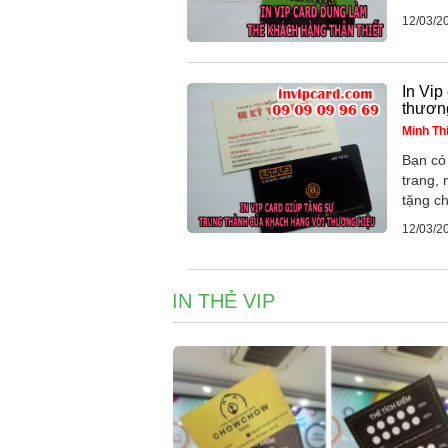
12/03/2
In Vip
thươn
Minh Th
Bạn có 
trang,
tặng c
12/03/2
IN THẺ VIP