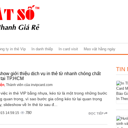
ng ty in thẻ Vip
In danh thiếp
In card visit
Mẹo vặt hằng ngày
TIN
show giới thiệu dịch vụ in thẻ từ nhanh chóng chất
 tại TP.HCM
iện
, Thành viên của invipcard.com
 việc in thẻ VIP bằng nhựa, kéo từ là một trong những bước
g quan trọng, vì sao bước gia công kéo từ lại quan trọng
, slideshow về In thẻ từ sau đ...
780
015 14:59:15
ĐỌC TIẾP