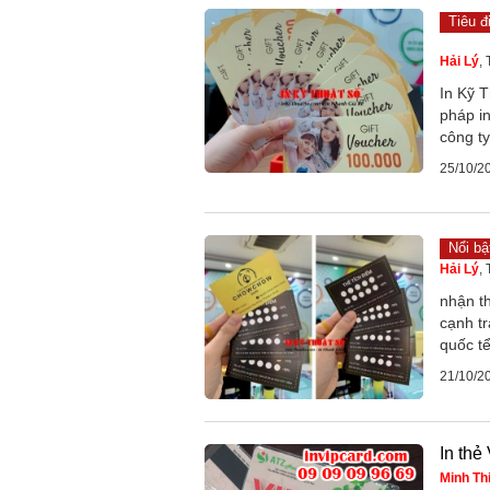
Tiêu đ
Hải Lý
,
In Kỹ T
pháp in
công ty
25/10/2
Nổi bậ
Hải Lý
,
nhận th
cạnh tr
quốc t
21/10/2
In thẻ
Minh Th