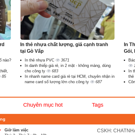
ard
In thẻ nhựa chất lượng, giá cạnh tranh
In T
tại Gò Vấp
Gói,
ố nào?
In thẻ nhựa PVC
3671
Báo
In danh thiếp giá rẻ, in 2 mặt - không màng, dùng
hiết,
cho công ty
683
In t
85
In nhanh name card giá rẻ tại HCM, chuyên nhận in
thẻ
name card số lượng lớn cho công ty
687
Côn
Chuyên mục hot
Tags
ong
Giờ làm việc
CSKH: CHATNHA