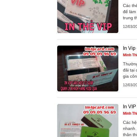
Các th
để làm
trung t
12/03/2
In Vip
Minh Th
Thường 
đãi tại
gia côn
12/03/2
In VIP
Minh Th
Các hệ 
nhanh…
thân th