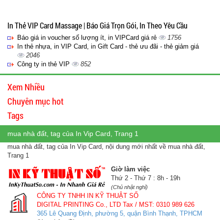
In Thẻ VIP Card Massage | Báo Giá Trọn Gói, In Theo Yêu Cầu
Báo giá in voucher số lượng ít, in VIPCard giá rẻ
1756
In thẻ nhựa, in VIP Card, in Gift Card - thẻ ưu đãi - thẻ giảm giá
2046
Công ty in thẻ VIP
852
Xem Nhiều
Chuyên mục hot
Tags
mua nhà đất, tag của In Vip Card, Trang 1
mua nhà đất, tag của In Vip Card, nội dung mới nhất về mua nhà đất,
Trang 1
Giờ làm việc
Thứ 2 - Thứ 7 : 8h - 19h
(Chủ nhật nghỉ)
CÔNG TY TNHH IN KỸ THUẬT SỐ
DIGITAL PRINTING Co., LTD
Tax / MST: 0310 989 626
365 Lê Quang Định, phường 5, quận Bình Thạnh, TPHCM