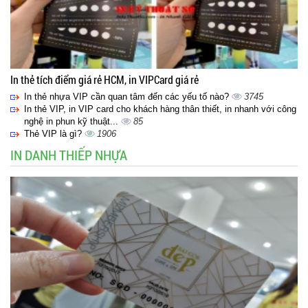
In thẻ tích điểm giá rẻ HCM, in VIPCard giá rẻ
In thẻ nhựa VIP cần quan tâm đến các yếu tố nào?
3745
In thẻ VIP, in VIP card cho khách hàng thân thiết, in nhanh với công
nghệ in phun kỹ thuật...
85
Thẻ VIP là gì?
1906
IN DANH THIẾP NHỰA