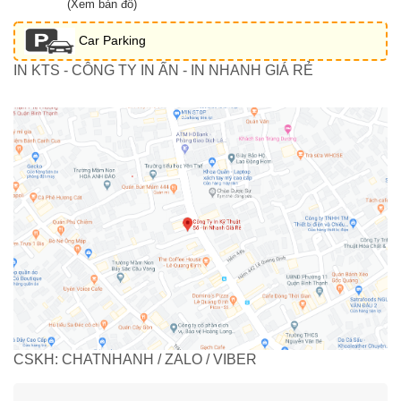
(Xem bản đồ)
Car Parking
IN KTS - CÔNG TY IN ẤN - IN NHANH GIÁ RẺ
CSKH: CHATNHANH / ZALO / VIBER