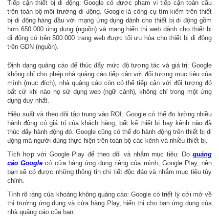
Tiếp cận thiết bị di động: Google có được phạm vi tiếp cận toàn cầu
trên toàn bộ môi trường di động. Google là công cụ tìm kiếm trên thiết
bị di động hàng đầu với mạng ứng dụng dành cho thiết bị di động gồm
hơn 650.000 ứng dụng (nguồn) và mạng hiển thị web dành cho thiết bị
di động có trên 500.000 trang web được tối ưu hóa cho thiết bị di động
trên GDN (nguồn).
Định dạng quảng cáo để thúc đẩy mức độ tương tác và giá trị: Google
không chỉ cho phép nhà quảng cáo tiếp cận với đối tượng mục tiêu của
mình (mục đích), nhà quảng cáo còn có thể tiếp cận với đối tượng đó
bất cứ khi nào họ sử dụng web (ngữ cảnh), không chỉ trong một ứng
dụng duy nhất.
Hiệu suất và theo dõi tập trung vào ROI: Google có thể đo lường nhiều
hành động có giá trị của khách hàng, bất kể thiết bị hay kênh nào đã
thúc đẩy hành động đó. Google cũng có thể đo hành động trên thiết bị di
động mà người dùng thực hiện trên toàn bộ các kênh và nhiều thiết bị.
Tích hợp với Google Play để theo dõi và nhắm mục tiêu: Do
quảng
cáo Google
có cửa hàng ứng dụng riêng của mình, Google Play, nên
bạn sẽ có được những thông tin chi tiết độc đáo và nhắm mục tiêu tùy
chỉnh.
Tính rõ ràng của khoảng không quảng cáo: Google có triết lý cởi mở về
thị trường ứng dụng và cửa hàng Play, hiển thị cho bạn ứng dụng của
nhà quảng cáo của bạn.