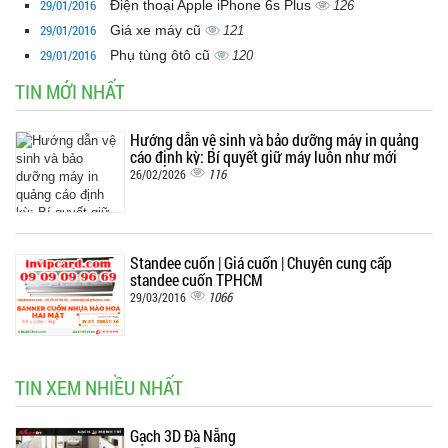
29/01/2016
Điện thoại Apple iPhone 6s Plus
126
29/01/2016
Giá xe máy cũ
121
29/01/2016
Phụ tùng ôtô cũ
120
TIN MỚI NHẤT
Hướng dẫn vệ sinh và bảo dưỡng máy in quảng
cáo định kỳ: Bí quyết giữ máy luôn như mới
116
26/02/2026
Standee cuốn | Giá cuốn | Chuyên cung cấp
standee cuốn TPHCM
1066
29/03/2016
TIN XEM NHIỀU NHẤT
Gạch 3D Đà Nẵng