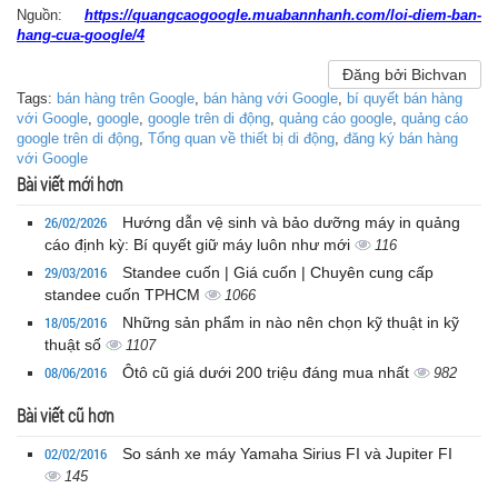
Nguồn:
https://quangcaogoogle.muabannhanh.com/loi-diem-ban-
hang-cua-google/4
Đăng bởi Bichvan
Tags:
bán hàng trên Google
,
bán hàng với Google
,
bí quyết bán hàng
với Google
,
google
,
google trên di động
,
quảng cáo google
,
quảng cáo
google trên di động
,
Tổng quan về thiết bị di động
,
đăng ký bán hàng
với Google
Bài viết mới hơn
26/02/2026
Hướng dẫn vệ sinh và bảo dưỡng máy in quảng
cáo định kỳ: Bí quyết giữ máy luôn như mới
116
29/03/2016
Standee cuốn | Giá cuốn | Chuyên cung cấp
standee cuốn TPHCM
1066
18/05/2016
Những sản phẩm in nào nên chọn kỹ thuật in kỹ
thuật số
1107
08/06/2016
Ôtô cũ giá dưới 200 triệu đáng mua nhất
982
Bài viết cũ hơn
02/02/2016
So sánh xe máy Yamaha Sirius FI và Jupiter FI
145