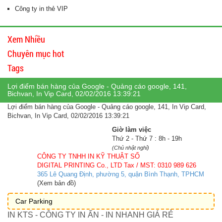
Công ty in thẻ VIP
Xem Nhiều
Chuyên mục hot
Tags
Lợi điểm bán hàng của Google - Quảng cáo google, 141,
Bichvan, In Vip Card, 02/02/2016 13:39:21
Lợi điểm bán hàng của Google - Quảng cáo google, 141, In Vip Card,
Bichvan, In Vip Card, 02/02/2016 13:39:21
Giờ làm việc
Thứ 2 - Thứ 7 : 8h - 19h
(Chủ nhật nghỉ)
CÔNG TY TNHH IN KỸ THUẬT SỐ
DIGITAL PRINTING Co., LTD
Tax / MST: 0310 989 626
365 Lê Quang Định, phường 5, quận Bình Thạnh, TPHCM
(Xem bản đồ)
Car Parking
IN KTS - CÔNG TY IN ẤN - IN NHANH GIÁ RẺ