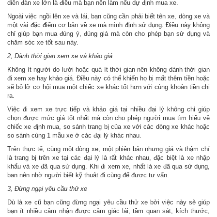
diễn đàn xe lớn là điều mà bạn nên làm nếu dự định mua xe.
Ngoài việc ngồi lên xe và lái, bạn cũng cần phải biết tên xe, dòng xe và
một vài đặc điểm cơ bản về xe mà mình định sử dụng. Điều này không
chỉ giúp bạn mua đúng ý, đúng giá mà còn cho phép bạn sử dụng và
chăm sóc xe tốt sau này.
2, Dành thời gian xem xe và khảo giá
Không ít người do lười hoặc quá ít thời gian nên không dành thời gian
đi xem xe hay khảo giá. Điều này có thể khiến họ bị mất thêm tiền hoặc
sẽ bỏ lỡ cơ hội mua một chiếc xe khác tốt hơn với cùng khoản tiền chi
ra.
Việc đi xem xe trực tiếp và khảo giá tại nhiều đại lý không chỉ giúp
chọn được mức giá tốt nhất mà còn cho phép người mua tìm hiểu về
chiếc xe định mua, so sánh trang bị của xe với các dòng xe khác hoặc
so sánh cùng 1 mẫu xe ở các đại lý khác nhau.
Trên thực tế, cùng một dòng xe, một phiên bản nhưng giá và thậm chí
là trang bị trên xe tại các đại lý là rất khác nhau, đặc biệt là xe nhập
khẩu và xe đã qua sử dụng. Khi đi xem xe, nhất là xe đã qua sử dụng,
bạn nên nhờ người biết kỹ thuật đi cùng để được tư vấn.
3, Đừng ngại yêu cầu thử xe
Dù là xe cũ bạn cũng đừng ngại yêu cầu thử xe bởi việc này sẽ giúp
bạn ít nhiều cảm nhận được cảm giác lái, tầm quan sát, kích thước,