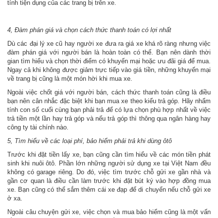
tính tiện dụng của các trang bị trên xe.
4, Đàm phán giá và chọn cách thức thanh toán có lợi nhất
Dù các đại lý xe cũ hay người xe đưa ra giá xe khá rõ ràng nhưng việc
đàm phán giá với người bán là hoàn toàn có thể. Bạn nên dành thời
gian tìm hiểu và chọn thời điểm có khuyến mại hoặc ưu đãi giá để mua.
Ngay cả khi không được giảm trực tiếp vào giá tiền, những khuyến mại
về trang bị cũng là một món hời khi mua xe.
Ngoài việc chốt giá với người bán, cách thức thanh toán cũng là điều
bạn nên cân nhắc đặc biệt khi bạn mua xe theo kiểu trả góp. Hãy nhẩm
tính con số cuối cùng bạn phải trả để có lựa chọn phù hợp nhất về việc
trả tiền một lần hay trả góp và nếu trả góp thì thông qua ngân hàng hay
công ty tài chính nào.
5, Tìm hiểu về các loại phí, bảo hiểm phải trả khi dùng ôtô
Trước khi đặt tiền lấy xe, bạn cũng cần tìm hiểu về các món tiền phát
sinh khi nuôi ôtô. Phần lớn những người sử dụng xe tại Việt Nam đều
không có garage riêng. Do đó, việc tìm trước chỗ gửi xe gần nhà và
gần cơ quan là điều cần làm trước khi đặt bút ký vào hợp đồng mua
xe. Bạn cũng có thể sắm thêm cái xe đạp để di chuyển nếu chỗ gửi xe
ở xa.
Ngoài câu chuyện gửi xe, việc chọn và mua bảo hiểm cũng là một vấn