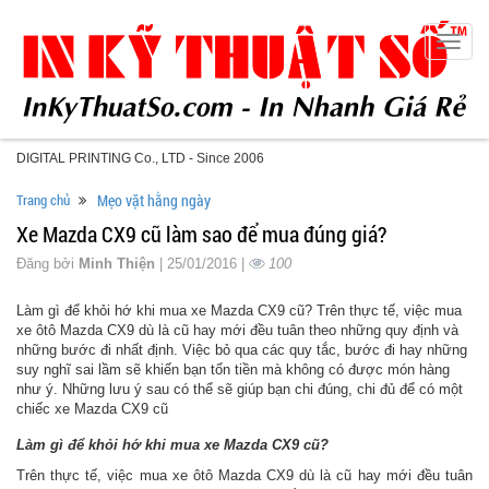
Toggle
naviga
DIGITAL PRINTING Co., LTD - Since 2006
Trang chủ
Mẹo vặt hằng ngày
Xe Mazda CX9 cũ làm sao để mua đúng giá?
Đăng bởi
Minh Thiện
| 25/01/2016 |
100
Làm gì để khỏi hớ khi mua xe Mazda CX9 cũ? Trên thực tế, việc mua
xe ôtô Mazda CX9 dù là cũ hay mới đều tuân theo những quy định và
những bước đi nhất định. Việc bỏ qua các quy tắc, bước đi hay những
suy nghĩ sai lầm sẽ khiến bạn tốn tiền mà không có được món hàng
như ý. Những lưu ý sau có thể sẽ giúp bạn chi đúng, chi đủ để có một
chiếc xe Mazda CX9 cũ
Làm gì để khỏi hớ khi mua xe Mazda CX9 cũ?
Trên thực tế, việc mua xe ôtô Mazda CX9 dù là cũ hay mới đều tuân