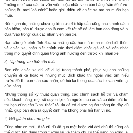
“miếng mồi” của các tư vấn viên hoặc nhân viên bán hàng “săn đón” với
những lời mời “có cánh” hoặc giới thiệu về chiếc xe mà họ muốn bạn
mua.
Bên cạnh đó, những chương trình ưu đãi hấp dẫn cũng như chính sách
bảo hiểm, bảo trì được cho là cam kết tốt sẽ dễ làm bạn dao động và bị
đưa “vào tròng” của các nhân viên bán xe.
Bạn cần giữ bình tĩnh đưa ra những câu hỏi mà mình muốn biết thêm
về chiếc xe, nhận biết chính xác thời điểm chốt giá cả và cân nhắc
trong mọi quyết định quan trọng ảnh hưởng đến trước khi nhận xe.
3, Tập trung vào thứ cần thiết
Bạn cần chiếc xe chỉ để đi lại trong thành phố, phục vụ cho những
chuyến đi xa hoặc vì những mục đích khác thì ngoài việc tìm hiểu
trước đó thì bạn cần xác nhận, dò hỏi lại thông qua các tư vấn viên tại
cửa hàng.
Những thông số kỹ thuật quan trọng, các chính sách hỗ trợ và chăm
sóc khách hàng, một số quyền lợi của người mua xe và cả điểm bất lợi
thì bạn cũng cần “khai thác” tối đa để có được nguồn thông tin đầy đủ
nhất, giúp bạn đưa ra quyết định mà không phải hối hận vì nó.
4, Giữ giá trị cho tương lai
Cũng như xe mới, ô tô cũ dù đã qua một hoặc vài đời chủ thì cũng có
thể được tận dụng trong tương lai và thậm chí có thể sang nhượng lại