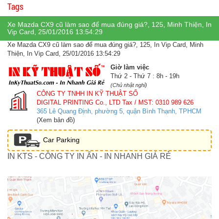
Tags
Xe Mazda CX9 cũ làm sao để mua đúng giá?, 125, Minh Thiện, In
Vip Card, 25/01/2016 13:54:29
Xe Mazda CX9 cũ làm sao để mua đúng giá?, 125, In Vip Card, Minh
Thiện, In Vip Card, 25/01/2016 13:54:29
Giờ làm việc
Thứ 2 - Thứ 7 : 8h - 19h
(Chủ nhật nghỉ)
CÔNG TY TNHH IN KỸ THUẬT SỐ
DIGITAL PRINTING Co., LTD
Tax / MST: 0310 989 626
365 Lê Quang Định, phường 5, quận Bình Thạnh, TPHCM
(Xem bản đồ)
Car Parking
IN KTS - CÔNG TY IN ẤN - IN NHANH GIÁ RẺ