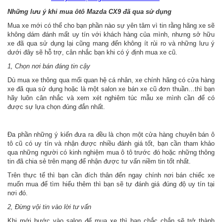
Những lưu ý khi mua ôtô Mazda CX9 đã qua sử dụng
Mua xe mới có thể cho bạn phần nào sự yên tâm vì tin rằng hãng xe sẽ
không dám đánh mất uy tín với khách hàng của mình, nhưng sở hữu
xe đã qua sử dụng lại cũng mang đến không ít rủi ro và những lưu ý
dưới đây sẽ hỗ trợ, cân nhắc bạn khi có ý định mua xe cũ.
1, Chọn nơi bán đáng tin cậy
Dù mua xe thông qua mối quan hệ cá nhân, xe chính hãng có cửa hàng
xe đã qua sử dụng hoặc là một salon xe bán xe cũ đơn thuần…thì bạn
hãy luôn cân nhắc và xem xét nghiêm túc mẫu xe mình cần để có
được sự lựa chọn đúng đắn nhất.
Đa phần những ý kiến đưa ra đều là chọn một cửa hàng chuyên bán ô
tô cũ có uy tín và nhận được nhiều đánh giá tốt, bạn cần tham khảo
qua những người có kinh nghiệm mua ô tô trước đó hoặc những thông
tin đã chia sẻ trên mạng để nhận được tư vấn niềm tin tốt nhất.
Trên thực tế thì bạn cần đích thân đến ngay chính nơi bán chiếc xe
muốn mua để tìm hiểu thêm thì bạn sẽ tự đánh giá đúng độ uy tín tại
nơi đó.
2, Đừng vội tin vào lời tư vấn
Khi mới bước vào salon để mua xe thì bạn chắc chắn sẽ trở thành