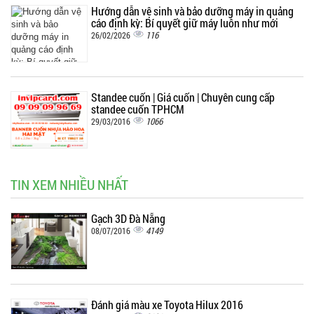
Hướng dẫn vệ sinh và bảo dưỡng máy in quảng
cáo định kỳ: Bí quyết giữ máy luôn như mới
116
26/02/2026
Standee cuốn | Giá cuốn | Chuyên cung cấp
standee cuốn TPHCM
1066
29/03/2016
TIN XEM NHIỀU NHẤT
Gạch 3D Đà Nẵng
4149
08/07/2016
Đánh giá màu xe Toyota Hilux 2016