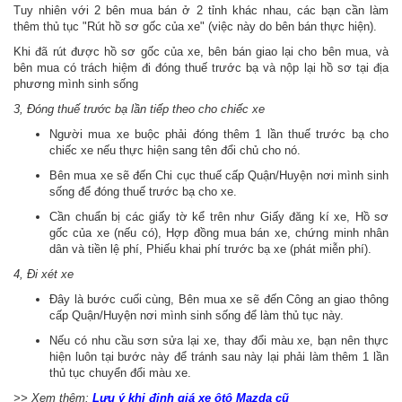
Tuy nhiên với 2 bên mua bán ở 2 tỉnh khác nhau, các bạn cần làm
thêm thủ tục "Rút hồ sơ gốc của xe" (việc này do bên bán thực hiện).
Khi đã rút được hồ sơ gốc của xe, bên bán giao lại cho bên mua, và
bên mua có trách hiệm đi đóng thuế trước bạ và nộp lại hồ sơ tại địa
phương mình sinh sống
3, Đóng thuế trước bạ lần tiếp theo cho chiếc xe
Người mua xe buộc phải đóng thêm 1 lần thuế trước bạ cho
chiếc xe nếu thực hiện sang tên đổi chủ cho nó.
Bên mua xe sẽ đến Chi cục thuế cấp Quận/Huyện nơi mình sinh
sống để đóng thuế trước bạ cho xe.
Cần chuẩn bị các giấy tờ kể trên như Giấy đăng kí xe, Hồ sơ
gốc của xe (nếu có), Hợp đồng mua bán xe, chứng minh nhân
dân và tiền lệ phí, Phiếu khai phí trước bạ xe (phát miễn phí).
4, Đi xét xe
Đây là bước cuối cùng, Bên mua xe sẽ đến Công an giao thông
cấp Quận/Huyện nơi mình sinh sống để làm thủ tục này.
Nếu có nhu cầu sơn sửa lại xe, thay đổi màu xe, bạn nên thực
hiện luôn tại bước này để tránh sau này lại phải làm thêm 1 lần
thủ tục chuyển đổi màu xe.
>> Xem thêm:
Lưu ý khi định giá xe ôtô Mazda cũ