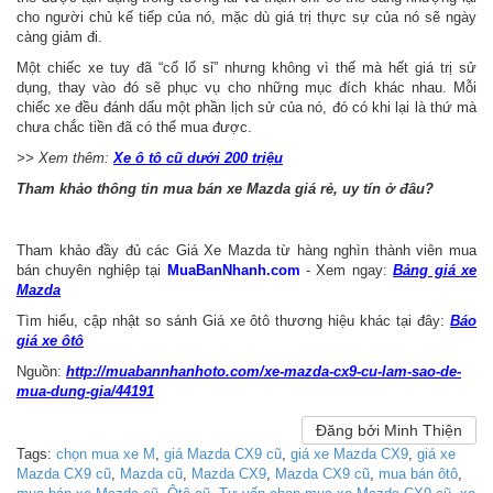
cho người chủ kế tiếp của nó, mặc dù giá trị thực sự của nó sẽ ngày
càng giảm đi.
Một chiếc xe tuy đã “cổ lổ sỉ” nhưng không vì thế mà hết giá trị sử
dụng, thay vào đó sẽ phục vụ cho những mục đích khác nhau. Mỗi
chiếc xe đều đánh dấu một phần lịch sử của nó, đó có khi lại là thứ mà
chưa chắc tiền đã có thể mua được.
>> Xem thêm:
Xe ô tô cũ dưới 200 triệu
Tham khảo thông tin mua bán xe Mazda giá rẻ, uy tín ở đâu?
Tham khảo đầy đủ các Giá Xe Mazda từ hàng nghìn thành viên mua
bán chuyên nghiệp tại
MuaBanNhanh.com
- Xem ngay:
Bảng giá xe
Mazda
Tìm hiểu, cập nhật so sánh Giá xe ôtô thương hiệu khác tại đây:
Báo
giá xe ôtô
Nguồn:
http://muabannhanhoto.com/xe-mazda-cx9-cu-lam-sao-de-
mua-dung-gia/44191
Đăng bởi Minh Thiện
Tags:
chọn mua xe M
,
giá Mazda CX9 cũ
,
giá xe Mazda CX9
,
giá xe
Mazda CX9 cũ
,
Mazda cũ
,
Mazda CX9
,
Mazda CX9 cũ
,
mua bán ôtô
,