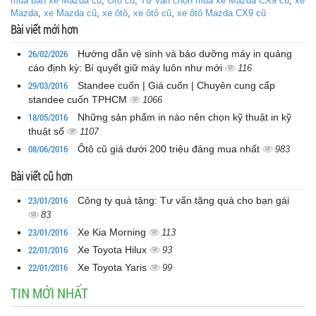
mua bán xe Mazda cũ
,
Ôtô cũ
,
Tư vấn chọn mua xe Mazda CX9 cũ
,
xe
Mazda
,
xe Mazda cũ
,
xe ôtô
,
xe ôtô cũ
,
xe ôtô Mazda CX9 cũ
Bài viết mới hơn
26/02/2026
Hướng dẫn vệ sinh và bảo dưỡng máy in quảng
cáo định kỳ: Bí quyết giữ máy luôn như mới
116
29/03/2016
Standee cuốn | Giá cuốn | Chuyên cung cấp
standee cuốn TPHCM
1066
18/05/2016
Những sản phẩm in nào nên chọn kỹ thuật in kỹ
thuật số
1107
08/06/2016
Ôtô cũ giá dưới 200 triệu đáng mua nhất
983
Bài viết cũ hơn
23/01/2016
Công ty quà tặng: Tư vấn tặng quà cho bạn gái
83
23/01/2016
Xe Kia Morning
113
22/01/2016
Xe Toyota Hilux
93
22/01/2016
Xe Toyota Yaris
99
TIN MỚI NHẤT