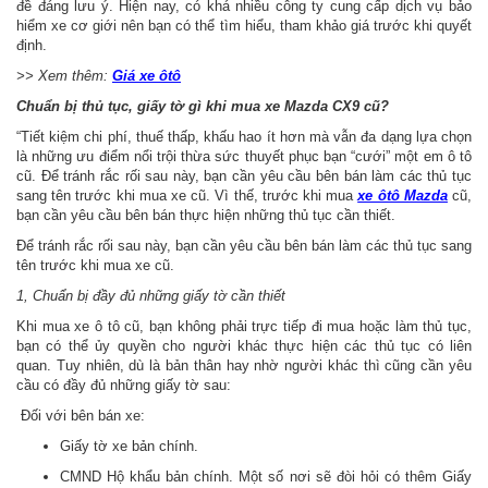
đề đáng lưu ý. Hiện nay, có khá nhiều công ty cung cấp dịch vụ bảo
hiểm xe cơ giới nên bạn có thể tìm hiểu, tham khảo giá trước khi quyết
định.
>> Xem thêm:
Giá xe ôtô
Chuẩn bị thủ tục, giấy tờ gì khi mua xe Mazda CX9 cũ?
“Tiết kiệm chi phí, thuế thấp, khấu hao ít hơn mà vẫn đa dạng lựa chọn
là những ưu điểm nổi trội thừa sức thuyết phục bạn “cưới” một em ô tô
cũ. Để tránh rắc rối sau này, bạn cần yêu cầu bên bán làm các thủ tục
sang tên trước khi mua xe cũ. Vì thế, trước khi mua
xe ôtô Mazda
cũ,
bạn cần yêu cầu bên bán thực hiện những thủ tục cần thiết.
Để tránh rắc rối sau này, bạn cần yêu cầu bên bán làm các thủ tục sang
tên trước khi mua xe cũ.
1, Chuẩn bị đầy đủ những giấy tờ cần thiết
Khi mua xe ô tô cũ, bạn không phải trực tiếp đi mua hoặc làm thủ tục,
bạn có thể ủy quyền cho người khác thực hiện các thủ tục có liên
quan. Tuy nhiên, dù là bản thân hay nhờ người khác thì cũng cần yêu
cầu có đầy đủ những giấy tờ sau:
Đối với bên bán xe:
Giấy tờ xe bản chính.
CMND Hộ khẩu bản chính. Một số nơi sẽ đòi hỏi có thêm Giấy