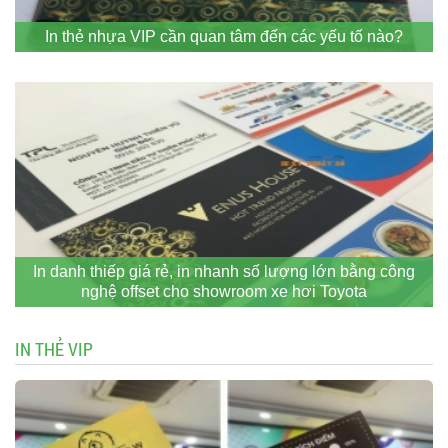
In thẻ nhựa VIP cần quan tâm đến các yếu tố nào?
In danh thiếp giá rẻ, in nhanh số lượng lớn bằng công
nghệ offset cho showroom xe hơi Toyota
IN THẺ VIP