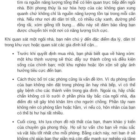
tìm ra nguồn năng lượng tổng thể có liên quan trực tiếp đến ngôi
nhà. Bởi phong thủy là sự hòa hợp của các không gian xung
quanh chứ không chỉ là nguồn năng lượng tồn tại trong mỗi căn
nhà. Nếu như nơi đó dân trí tốt, có nhiều cây xanh, đường phố
rộng rãi, xóm giềng tốt bụng… điều này sẽ đảm bảo rằng bạn
được chuyển tới một nơi có năng lượng tích cực.
Khi quan sát một ngôi nhà, bạn nên chú ý đến đặc điểm địa lý, dân trí
trong khu vực hoặc quan sát các gia đình kế cận…
Trước khi quyết định mua nhà, bạn phải biết qua về hàng xóm:
một khu thịnh vượng sẽ thúc đẩy sự thành công và điều kiện
sống của chính bạn; một khu nghèo hoặc lộn xộn sẽ gây ảnh
hưởng tiêu cực đến bạn.
Cách thức bố trí các phòng cũng là vấn đề lớn. Ví dụ phòng tắm
của bạn không nên đặt trong phòng ăn hay nhà bếp, vì có thể
gây bệnh cho các thành viên trong gia đình. Ngoài ra, hãy chắc
chắn không có lò sưởi ở phần phía tây bắc của ngôi nhà, địa
điểm đó sẽ gây khó khăn lớn cho người chồng. Phần tây nam
không nên có phòng tắm hoặc hầm, vì nếu có, hôn nhân của bạn
có thể bị hư hại rất nhiều.
Cuối cùng, khi lựa chọn đồ nội thất của bạn, tham khảo ý kiến
của chuyên gia phong thủy. Họ sẽ tư vấn cho bạn về màu sắc
và vật liệu tốt nhất cho mỗi phòng. Bằng cách này, nơi bạn ở sẽ
không chỉ giúp bạn thư giãn mà còn đẩy mạnh sự nghiệp và tăng