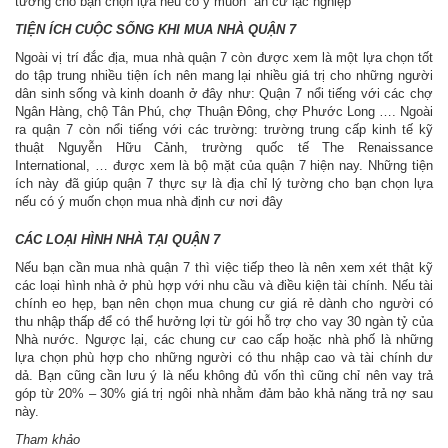
tường cho bạn chọn lựa nếu có ý muốn “an cư lạc nghiệp”
TIỆN ÍCH CUỘC SỐNG KHI MUA NHÀ QUẬN 7
Ngoài vị trí đắc địa, mua nhà quận 7 còn được xem là một lựa chọn tốt
do tập trung nhiều tiện ích nên mang lại nhiều giá trị cho những người
dân sinh sống và kinh doanh ở đây như: Quận 7 nổi tiếng với các chợ
Ngân Hàng, chộ Tân Phú, chợ Thuận Đông, chợ Phước Long …. Ngoài
ra quận 7 còn nổi tiếng với các trường: trường trung cấp kinh tế kỹ
thuật Nguyễn Hữu Cảnh, trường quốc tế The Renaissance
International, … được xem là bộ mặt của quận 7 hiện nay. Những tiện
ích này đã giúp quận 7 thực sự là địa chỉ lý tường cho bạn chọn lựa
nếu có ý muốn chọn mua nhà định cư nơi đây
CÁC LOẠI HÌNH NHÀ TẠI QUẬN 7
Nếu bạn cần mua nhà quận 7 thì việc tiếp theo là nên xem xét thật kỹ
các loại hình nhà ở phù hợp với nhu cầu và điều kiện tài chính. Nếu tài
chính eo hẹp, bạn nên chọn mua chung cư giá rẻ dành cho người có
thu nhập thấp để có thể hưởng lợi từ gói hỗ trợ cho vay 30 ngàn tỷ của
Nhà nước. Ngược lại, các chung cư cao cấp hoặc nhà phố là những
lựa chọn phù hợp cho những người có thu nhập cao và tài chính dư
dả. Bạn cũng cần lưu ý là nếu không đủ vốn thì cũng chỉ nên vay trả
góp từ 20% – 30% giá trị ngôi nhà nhằm đảm bảo khả năng trả nợ sau
này.
Tham khảo