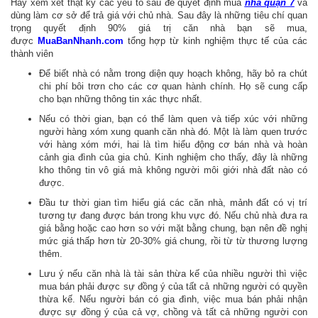
Hãy xem xét thật kỹ các yếu tố sau để quyết định mua
nhà quận 7
và
dùng làm cơ sở để trả giá với chủ nhà. Sau đây là những tiêu chí quan
trọng quyết định 90% giá trị căn nhà bạn sẽ mua,
được
MuaBanNhanh.com
tổng hợp từ kinh nghiệm thực tế của các
thành viên
Để biết nhà có nằm trong diện quy hoạch không, hãy bỏ ra chút
chi phí bôi trơn cho các cơ quan hành chính. Họ sẽ cung cấp
cho bạn những thông tin xác thực nhất.
Nếu có thời gian, bạn có thể làm quen và tiếp xúc với những
người hàng xóm xung quanh căn nhà đó. Một là làm quen trước
với hàng xóm mới, hai là tìm hiểu động cơ bán nhà và hoàn
cảnh gia đình của gia chủ. Kinh nghiệm cho thấy, đây là những
kho thông tin vô giá mà không người môi giới nhà đất nào có
được.
Đầu tư thời gian tìm hiểu giá các căn nhà, mảnh đất có vị trí
tương tự đang được bán trong khu vực đó. Nếu chủ nhà đưa ra
giá bằng hoặc cao hơn so với mặt bằng chung, bạn nên đề nghị
mức giá thấp hơn từ 20-30% giá chung, rồi từ từ thương lượng
thêm.
Lưu ý nếu căn nhà là tài sản thừa kế của nhiều người thì việc
mua bán phải được sự đồng ý của tất cả những người có quyền
thừa kế. Nếu người bán có gia đình, việc mua bán phải nhận
được sự đồng ý của cả vợ, chồng và tất cả những người con