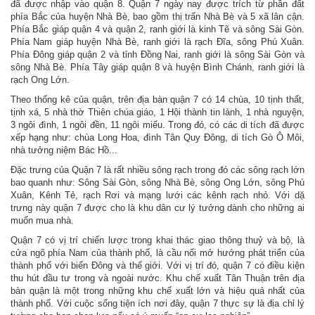
đã được nhập vào quận 8. Quận 7 ngày nay được trích từ phần đất
phía Bắc của huyện Nhà Bè, bao gồm thị trấn Nhà Bè và 5 xã lân cận.
Phía Bắc giáp quận 4 và quận 2, ranh giới là kinh Tẽ và sông Sài Gòn.
Phía Nam giáp huyện Nhà Bè, ranh giới là rạch Đĩa, sông Phú Xuân.
Phía Đông giáp quận 2 và tỉnh Đồng Nai, ranh giới là sông Sài Gòn và
sông Nhà Bè. Phía Tây giáp quận 8 và huyện Bình Chánh, ranh giới là
rạch Ong Lớn.
Theo thống kê của quận, trên địa bàn quận 7 có 14 chùa, 10 tịnh thất,
tịnh xá, 5 nhà thờ Thiên chúa giáo, 1 Hội thành tin lành, 1 nhà nguyện,
3 ngôi đình, 1 ngôi đền, 11 ngôi miếu. Trong đó, có các di tích đã được
xếp hạng như: chùa Long Hoa, đình Tân Quy Đông, di tích Gò Ô Môi,
nhà tưởng niệm Bác Hồ...
Đặc trưng của Quận 7 là rất nhiều sông rạch trong đó các sông rạch lớn
bao quanh như: Sông Sài Gòn, sông Nhà Bè, sông Ong Lớn, sông Phú
Xuân, Kênh Tẻ, rạch Rơi và mạng lưới các kênh rạch nhỏ. Với dặ
trưng này quận 7 được cho là khu dân cư lý tưởng dành cho những ai
muốn mua nhà.
Quận 7 có vị trí chiến lược trong khai thác giao thông thuỷ và bộ, là
cửa ngõ phía Nam của thành phố, là cầu nối mở hướng phát triển của
thành phố với biển Đông và thế giới. Với vị trí đó, quận 7 có điều kiện
thu hút đầu tư trong và ngoài nước. Khu chế xuất Tân Thuận trên địa
bàn quận là một trong những khu chế xuất lớn và hiệu quả nhất của
thành phố. Với cuộc sống tiện ích nơi đây, quận 7 thực sự là địa chỉ lý