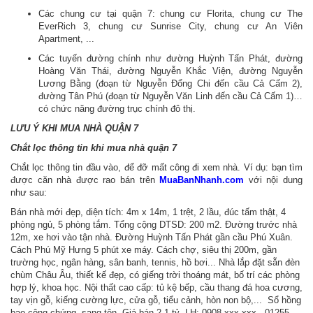
Các chung cư tại quận 7: chung cư Florita, chung cư The
EverRich 3, chung cư Sunrise City, chung cư An Viên
Apartment, ...
Các tuyến đường chính như đường Huỳnh Tấn Phát, đường
Hoàng Văn Thái, đường Nguyễn Khắc Viện, đường Nguyễn
Lương Bằng (đoạn từ Nguyễn Đổng Chi đến cầu Cả Cấm 2),
đường Tân Phú (đoạn từ Nguyễn Văn Linh đến cầu Cả Cấm 1)…
có chức năng đường trục chính đô thị.
LƯU Ý KHI MUA NHÀ QUẬN 7
Chắt lọc thông tin khi mua nhà quận 7
Chắt lọc thông tin đầu vào, để đỡ mất công đi xem nhà. Ví dụ: bạn tìm
được căn nhà được rao bán trên
MuaBanNhanh.com
với nội dung
như sau:
Bán nhà mới đẹp, diện tích: 4m x 14m, 1 trệt, 2 lầu, đúc tấm thật, 4
phòng ngủ, 5 phòng tắm. Tổng cộng DTSD: 200 m2. Đường trước nhà
12m, xe hơi vào tận nhà. Đường Huỳnh Tấn Phát gần cầu Phú Xuân.
Cách Phú Mỹ Hưng 5 phút xe máy. Cách chợ, siêu thị 200m, gần
trường học, ngân hàng, sân banh, tennis, hồ bơi... Nhà lắp đặt sẵn đèn
chùm Châu Âu, thiết kế đẹp, có giếng trời thoáng mát, bố trí các phòng
hợp lý, khoa học. Nội thất cao cấp: tủ kệ bếp, cầu thang đá hoa cương,
tay vịn gỗ, kiếng cường lực, cửa gỗ, tiểu cảnh, hòn non bộ,... Sổ hồng
bao công chứng, sang tên. Giá bán 2.1 tỷ. LH: 0908 xxx xxx - 01255