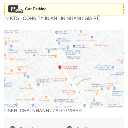
Car Parking
IN KTS - CÔNG TY IN ẤN - IN NHANH GIÁ RẺ
CSKH: CHATNHANH / ZALO / VIBER