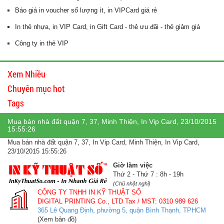
Báo giá in voucher số lượng ít, in VIPCard giá rẻ
In thẻ nhựa, in VIP Card, in Gift Card - thẻ ưu đãi - thẻ giảm giá
Công ty in thẻ VIP
Xem Nhiều
Chuyên mục hot
Tags
Mua bán nhà đất quận 7, 37, Minh Thiện, In Vip Card, 23/10/2015
15:55:26
Mua bán nhà đất quận 7, 37, In Vip Card, Minh Thiện, In Vip Card,
23/10/2015 15:55:26
Giờ làm việc
Thứ 2 - Thứ 7 : 8h - 19h
(Chủ nhật nghỉ)
CÔNG TY TNHH IN KỸ THUẬT SỐ
DIGITAL PRINTING Co., LTD
Tax / MST: 0310 989 626
365 Lê Quang Định, phường 5, quận Bình Thạnh, TPHCM
(Xem bản đồ)