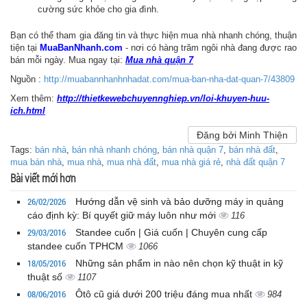
cường sức khỏe cho gia đình.
Bạn có thể tham gia đăng tin và thực hiện mua nhà nhanh chóng, thuận
tiện tại
MuaBanNhanh.com
- nơi có hàng trăm ngôi nhà đang được rao
bán mỗi ngày. Mua ngay tại:
Mua nhà quận 7
Nguồn :
http://muabannhanhnhadat.com/mua-ban-nha-dat-quan-7/43809
Xem thêm:
http://thietkewebchuyennghiep.vn/loi-khuyen-huu-
ich.html
Đăng bởi Minh Thiện
Tags:
bán nhà
,
bán nhà nhanh chóng
,
bán nhà quận 7
,
bán nhà đất
,
mua bán nhà
,
mua nhà
,
mua nhà đất
,
mua nhà giá rẻ
,
nhà đất quận 7
Bài viết mới hơn
26/02/2026
Hướng dẫn vệ sinh và bảo dưỡng máy in quảng
cáo định kỳ: Bí quyết giữ máy luôn như mới
116
29/03/2016
Standee cuốn | Giá cuốn | Chuyên cung cấp
standee cuốn TPHCM
1066
18/05/2016
Những sản phẩm in nào nên chọn kỹ thuật in kỹ
thuật số
1107
08/06/2016
Ôtô cũ giá dưới 200 triệu đáng mua nhất
984