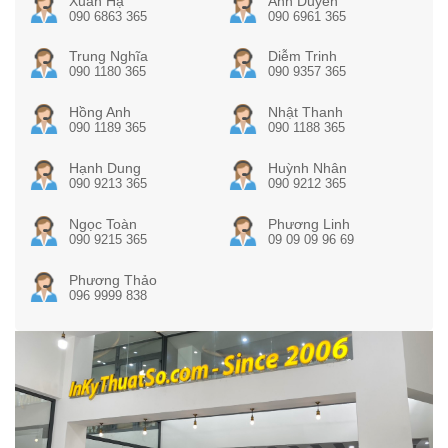
Xuân Hạ
Ánh Duyên
090 6863 365
090 6961 365
Trung Nghĩa
Diễm Trinh
090 1180 365
090 9357 365
Hồng Anh
Nhật Thanh
090 1189 365
090 1188 365
Hạnh Dung
Huỳnh Nhân
090 9213 365
090 9212 365
Ngọc Toàn
Phương Linh
090 9215 365
09 09 09 96 69
Phương Thảo
096 9999 838