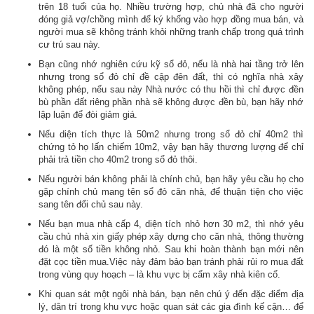
trên 18 tuổi của họ. Nhiều trường hợp, chủ nhà đã cho người
đóng giả vợ/chồng mình để ký khống vào hợp đồng mua bán, và
người mua sẽ không tránh khỏi những tranh chấp trong quá trình
cư trú sau này.
Bạn cũng nhớ nghiên cứu kỹ sổ đỏ, nếu là nhà hai tầng trở lên
nhưng trong sổ đỏ chỉ đề cập đên đất, thì có nghĩa nhà xây
không phép, nếu sau này Nhà nước có thu hồi thì chỉ được đền
bù phần đất riêng phần nhà sẽ không được đền bù, bạn hãy nhớ
lập luận để đòi giảm giá.
Nếu diện tích thực là 50m2 nhưng trong sổ đỏ chỉ 40m2 thì
chứng tỏ họ lấn chiếm 10m2, vậy bạn hãy thương lượng để chỉ
phải trả tiền cho 40m2 trong sổ đỏ thôi.
Nếu người bán không phải là chính chủ, bạn hãy yêu cầu họ cho
gặp chính chủ mang tên sổ đỏ căn nhà, để thuận tiện cho việc
sang tên đổi chủ sau này.
Nếu bạn mua nhà cấp 4, diện tích nhỏ hơn 30 m2, thì nhớ yêu
cầu chủ nhà xin giấy phép xây dựng cho căn nhà, thông thường
đó là một số tiền không nhỏ. Sau khi hoàn thành bạn mới nên
đặt cọc tiền mua.Việc này đảm bảo bạn tránh phải rủi ro mua đất
trong vùng quy hoạch – là khu vực bị cấm xây nhà kiên cố.
Khi quan sát một ngôi nhà bán, bạn nên chú ý đến đặc điểm địa
lý, dân trí trong khu vực hoặc quan sát các gia đình kế cận… để